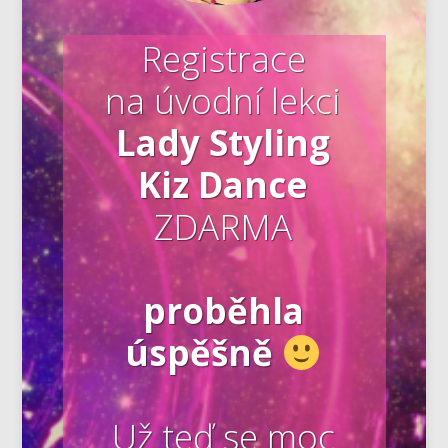
Registrace
na úvodní lekci
Lady Styling
Kiz Dance
ZDARMA
proběhla
úspěšně
Už teď se moc