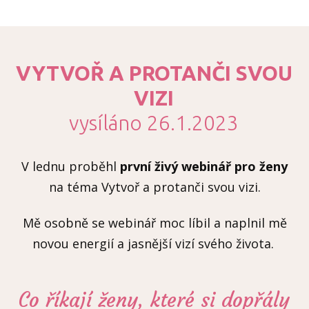
VYTVOŘ A PROTANČI SVOU
VIZI
vysíláno 26.1.2023
V lednu proběhl
první živý webinář pro ženy
na téma Vytvoř a protanči svou vizi.
Mě osobně se webinář moc líbil a naplnil mě
novou energií a jasnější vizí svého života.
Co říkají ženy, které si dopřály