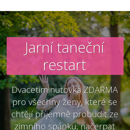
Jarní taneční
restart
Dvacetiminutovka ZDARMA
pro všechny ženy, které se
chtějí příjemně probudit ze
zimního spánku, načerpat