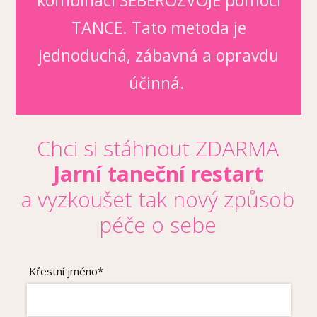
TANCE. Tato metoda je
jednoduchá, zábavná a opravdu
účinná.
Chci si stáhnout ZDARMA
Jarní taneční restart
a vyzkoušet tak nový způsob
péče o sebe
Křestní jméno*