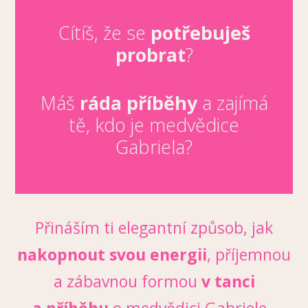
Cítíš, že se
potřebuješ
probrat
?
Máš
ráda příběhy
a zajímá
tě, kdo je medvědice
Gabriela?
Přináším ti elegantní způsob, jak
nakopnout svou energii
, příjemnou
a zábavnou formou
v tanci
a příběhu
o medvědici Gabriele.