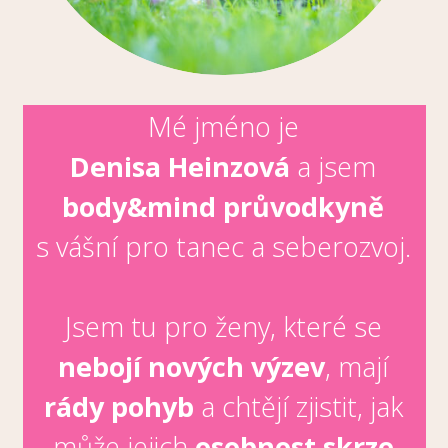
Mé jméno je
Denisa Heinzová
a jsem
body&mind průvodkyně
s vášní pro tanec a seberozvoj.
Jsem tu pro ženy, které se
nebojí nových výzev
, mají
rády pohyb
a chtějí zjistit, jak
může jejich
osobnost skrze