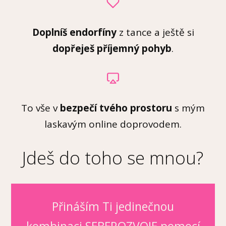
Doplníš endorfíny
z tance a ještě si
dopřeješ příjemný pohyb
.
To vše v
bezpečí tvého prostoru
s mým
laskavým online doprovodem.
Jdeš do toho se mnou?
Přináším Ti jedinečnou
kombinaci SEBEROZVOJE pomocí