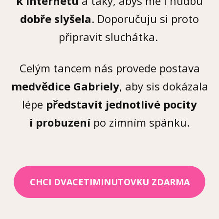
k internetu
a taky, abys mě i hudbu
dobře slyšela
. Doporučuju si proto
připravit sluchátka.
Celým tancem nás provede postava
medvědice Gabriely
, aby sis dokázala
lépe
představit jednotlivé pocity
i probuzení
po zimním spánku.
CHCI DVACETIMINUTOVKU ZDARMA