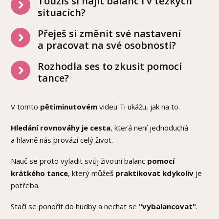
Toužíš si najít balanc i v těžkých
situacích?
Přeješ si změnit své nastavení
a pracovat na své osobnosti?
Rozhodla ses to zkusit pomocí
tance?
V tomto
pětiminutovém
videu Ti ukážu, jak na to.
Hledání rovnováhy je cesta
, která není jednoduchá
a hlavně nás provází celý život.
Nauč se proto vyladit svůj životní balanc
pomocí
krátkého tance
, který můžeš
praktikovat kdykoliv
je
potřeba.
Stačí se ponořit do hudby a nechat se
"vybalancovat"
.